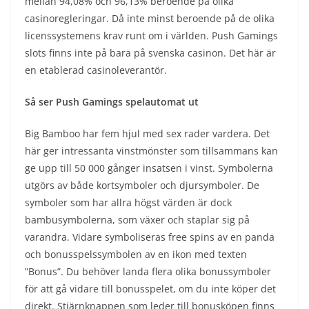
mellan 94,08% och 96,13% beroende på olika
casinoregleringar. Då inte minst beroende på de olika
licenssystemens krav runt om i världen. Push Gamings
slots finns inte på bara på svenska casinon. Det här är
en etablerad casinoleverantör.
Så ser Push Gamings spelautomat ut
Big Bamboo har fem hjul med sex rader vardera. Det
här ger intressanta vinstmönster som tillsammans kan
ge upp till 50 000 gånger insatsen i vinst. Symbolerna
utgörs av både kortsymboler och djursymboler. De
symboler som har allra högst värden är dock
bambusymbolerna, som växer och staplar sig på
varandra. Vidare symboliseras free spins av en panda
och bonusspelssymbolen av en ikon med texten
”Bonus”. Du behöver landa flera olika bonussymboler
för att gå vidare till bonusspelet, om du inte köper det
direkt. Stjärnknappen som leder till bonusköpen finns