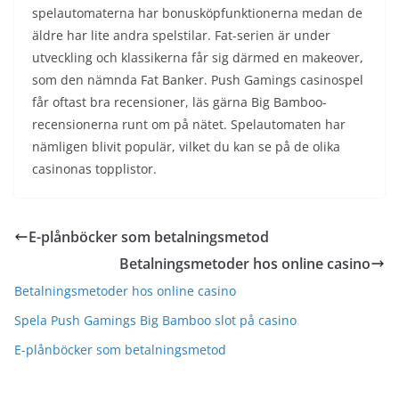
spelautomaterna har bonusköpfunktionerna medan de
äldre har lite andra spelstilar. Fat-serien är under
utveckling och klassikerna får sig därmed en makeover,
som den nämnda Fat Banker. Push Gamings casinospel
får oftast bra recensioner, läs gärna Big Bamboo-
recensionerna runt om på nätet. Spelautomaten har
nämligen blivit populär, vilket du kan se på de olika
casinonas topplistor.
E-plånböcker som betalningsmetod
Betalningsmetoder hos online casino
Betalningsmetoder hos online casino
Spela Push Gamings Big Bamboo slot på casino
E-plånböcker som betalningsmetod