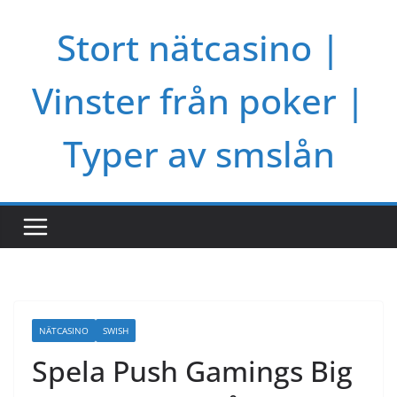
Skip
Stort nätcasino |
to
content
Vinster från poker |
Typer av smslån
NÄTCASINO
SWISH
Spela Push Gamings Big