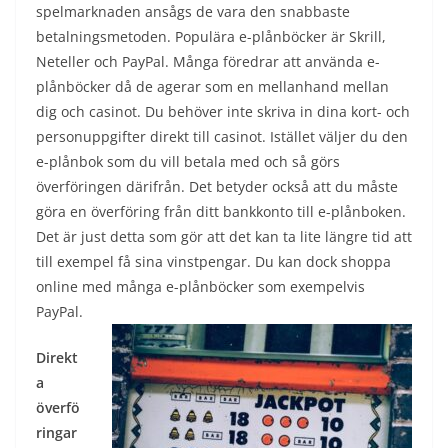
spelmarknaden ansågs de vara den snabbaste
betalningsmetoden. Populära e-plånböcker är Skrill,
Neteller och PayPal. Många föredrar att använda e-
plånböcker då de agerar som en mellanhand mellan
dig och casinot. Du behöver inte skriva in dina kort- och
personuppgifter direkt till casinot. Istället väljer du den
e-plånbok som du vill betala med och så görs
överföringen därifrån. Det betyder också att du måste
göra en överföring från ditt bankkonto till e-plånboken.
Det är just detta som gör att det kan ta lite längre tid att
till exempel få sina vinstpengar. Du kan dock shoppa
online med många e-plånböcker som exempelvis
PayPal.
Direkt
a
överfö
ringar