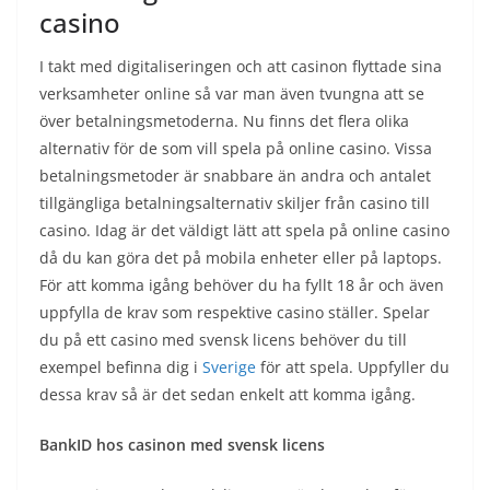
casino
I takt med digitaliseringen och att casinon flyttade sina
verksamheter online så var man även tvungna att se
över betalningsmetoderna. Nu finns det flera olika
alternativ för de som vill spela på online casino. Vissa
betalningsmetoder är snabbare än andra och antalet
tillgängliga betalningsalternativ skiljer från casino till
casino. Idag är det väldigt lätt att spela på online casino
då du kan göra det på mobila enheter eller på laptops.
För att komma igång behöver du ha fyllt 18 år och även
uppfylla de krav som respektive casino ställer. Spelar
du på ett casino med svensk licens behöver du till
exempel befinna dig i
Sverige
för att spela. Uppfyller du
dessa krav så är det sedan enkelt att komma igång.
BankID hos casinon med svensk licens